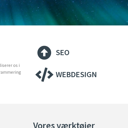
SEO
iserer os i
grammering
WEBDESIGN
Vores værktøjer